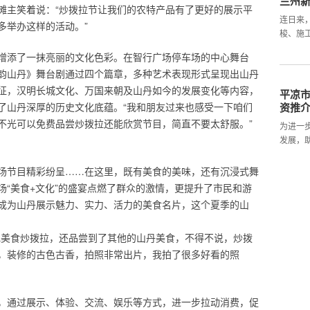
兰州新
摊主笑着说：“炒拨拉节让我们的农特产品有了更好的展示平
连日来
多举办这样的活动。”
梭、施
增添了一抹亮丽的文化色彩。在智行广场停车场的中心舞台
韵山丹》舞台剧通过四个篇章，多种艺术表现形式呈现出山丹
征，汉明长城文化、万国来朝及山丹如今的发展变化等内容，
平凉市
了山丹深厚的历史文化底蕴。“我和朋友过来也感受一下咱们
资推
不光可以免费品尝炒拨拉还能欣赏节目，简直不要太舒服。”
为进一
发展，
场节目精彩纷呈……在这里，既有美食的美味，还有沉浸式舞
场“美食+文化”的盛宴点燃了群众的激情，更提升了市民和游
成为山丹展示魅力、实力、活力的美食名片，这个夏季的山
色美食炒拨拉，还品尝到了其他的山丹美食，不得不说，炒拨
，装修的古色古香，拍照非常出片，我拍了很多好看的照
，通过展示、体验、交流、娱乐等方式，进一步拉动消费，促