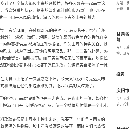
我吃到了那个超大锅炒出来的炒拨拉，好多人聚在一起品尝这
为进一
潜能，
说，当晚好看的烟花、精彩的演出都让他记忆犹新，他已经在
受一下山丹人民的热情，深入体验一下古韵山丹的魅力。
火气”。夜幕降临，在璀璨灯光的映衬下，焉支巷子、智行广场
甘肃
炒拨拉、烧烤、海鲜、鸡腿、胡辣羊蹄等各色美食的香气在空
阶
卡的游客提供最地道的山丹炒拨拉。作为山丹的特色美食，炒
今年以
的风味，成为了当之无愧的明星菜品。那一口口香气扑鼻、热
动，加速
们唇齿留香、回味无穷。而在美食节结束后的夜市里，炒拨拉
熟练地翻炒着食材，火焰在锅底跳跃，为这道美食增添了一抹
投资
天在美食节上吃了一次就念念不忘，今天又来夜市寻觅这美味
方式和味道在他们那边很难见到，吃起来真的太过瘾了。
庆阳
置的农特产品展销摊位也是一大亮点。在夜市的一侧，整齐排
今年以
求，抢
上摆满了山丹当地的农特产品，每一个摊位都仿佛是一个小小
材料玫瑰花都是山丹本土种出来的，我买了一些准备带回去给
拎着满满的购物袋，脸上洋溢着满足的笑容。而摊主们也热情