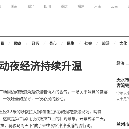
东
湖南
湖北
四川
重庆
福建
河南
云南
贸易
陇商
政务
县市
民生
社会
旅游
文化
动夜经济持续升温
经济
天水市
客流
广场周边的街道角落弥漫着诱人的香气，一场关于味觉的盛宴
今年以
，一次味蕾的探寻，一次心灵的触动。
以十足
直径3.3米的炒拨拉大锅和绚烂多彩的烟花燃爆现场，呐喊
。这就是第二届山丹炒拨拉节上的壮观景象。开幕式第二天，
兰州
拨拉，骑骏马闯天下”成了来往食客津津乐道的流行词。