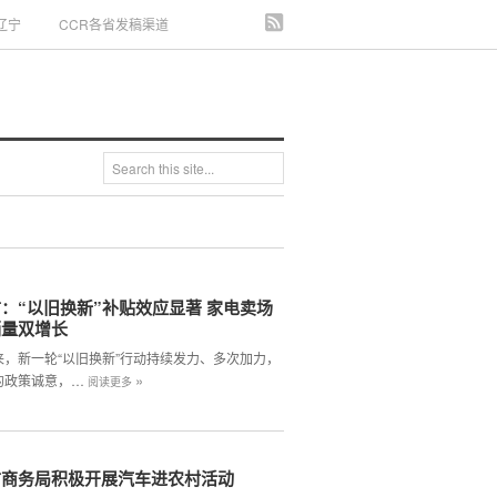
辽宁
CCR各省发稿渠道
：“以旧换新”补贴效应显著 家电卖场
销量双增长
来，新一轮“以旧换新”行动持续发力、多次加力，
»
的政策诚意，…
阅读更多
市商务局积极开展汽车进农村活动