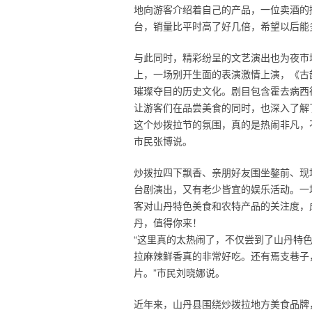
地向游客介绍着自己的产品，一位卖酒的
台，销量比平时高了好几倍，希望以后能
与此同时，精彩纷呈的文艺演出也为夜市
上，一场别开生面的表演激情上演，《古
璀璨夺目的历史文化。剧目包含霍去病西
让游客们在品尝美食的同时，也深入了解
这个炒拨拉节的氛围，真的是热闹非凡，
市民张博说。
炒拨拉四下飘香、亲朋好友围坐鏊前、现
台剧演出，又有老少皆宜的娱乐活动。一
客对山丹特色美食和农特产品的关注度，
丹，值得你来！
“这里真的太热闹了，不仅尝到了山丹特
拉麻辣鲜香真的非常好吃。还有焉支巷子
片。”市民刘晓娜说。
近年来，山丹县围绕炒拨拉地方美食品牌