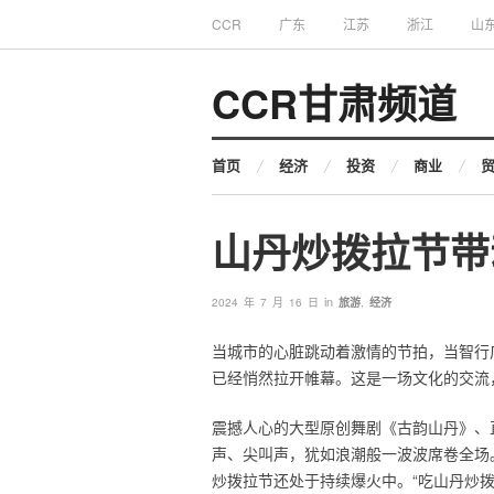
CCR
广东
江苏
浙江
山
CCR甘肃频道
首页
经济
投资
商业
山丹炒拨拉节带
in
2024 年 7 月 16 日
旅游
,
经济
当城市的心脏跳动着激情的节拍，当智行
已经悄然拉开帷幕。这是一场文化的交流
震撼人心的大型原创舞剧《古韵山丹》、
声、尖叫声，犹如浪潮般一波波席卷全场
炒拨拉节还处于持续爆火中。“吃山丹炒