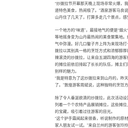
“炒拨拉节开幕那天晚上现场非常火爆，
道特色美食，热闹极了。”酒泉游客马良
山丹住了几天了，打算多走几个景点，感
一个地方的“味道”，最接地气的便是“烟
等地摇身变为山丹最热闹的美食聚集地。
气中弥漫。好几口鏊子齐上阵为来现场打
拨拉以其别具一格的烹饪方式和浓郁醇厚
辣滚烫的炒拨拉，让来自五湖四海的游客
的摊位前依旧排起了长长的队伍，摊主们
别样的魅力。
“我是特意为了这炒拨拉来到山丹的，昨
了。”敦煌游客周斌说，这种独特的烹饪
除了令人垂涎欲滴的炒拨拉，此次活动设
列着一个个农特产品展销摊位，这些摊位
的宝藏，吸引着过往游客的目光。
“这个护手霜闻起来很香，听说制作的原
家人朋友试一试。”来自兰州的游客张玲