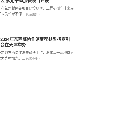
区 铆足干劲加快项目建设
，在兰州新区各项目建设现场，工程机械车往来穿
»
工人员忙碌不停…
阅读更多
2024年东西部协作消费帮扶暨招商引
介会在天津举办
步加强东西协作消费帮扶工作，深化津平两地协同
»
助力乡村振兴。…
阅读更多