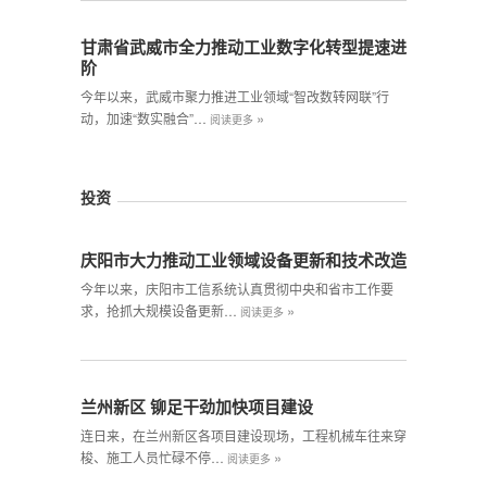
甘肃省武威市全力推动工业数字化转型提速进
阶
今年以来，武威市聚力推进工业领域“智改数转网联”行
»
动，加速“数实融合”…
阅读更多
投资
庆阳市大力推动工业领域设备更新和技术改造
今年以来，庆阳市工信系统认真贯彻中央和省市工作要
»
求，抢抓大规模设备更新…
阅读更多
兰州新区 铆足干劲加快项目建设
连日来，在兰州新区各项目建设现场，工程机械车往来穿
»
梭、施工人员忙碌不停…
阅读更多