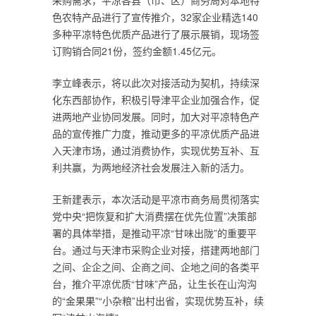
采购需求，平凉各县（市、区）商务局对本地特
色农特产品进行了宣传推介，32家企业精选140
多种平凉特色优质产品进行了展示展销，现场签
订购销合同21份，签约金额1.45亿元。
李立峰表示，将以此次对接活动为契机，持续深
化东西部协作，积极引导津平企业加强合作，促
进两地产业协同发展。同时，加大对平凉特色产
品的宣传推广力度，推动更多的平凉优质产品进
入天津市场，通过消费协作，实现优势互补、互
利共赢，为两地经济社会发展注入新的活力。
王新建表示，本次活动是平凉市商务局贯彻落实
党中央“把恢复和扩大消费摆在优先位置”决策部
署的具体举措，是推动平凉“甘味出陇”的重要平
台。通过与天津市采购企业对接，搭建两地部门
之间、企企之间、企商之间、企地之间的各类平
台，推介平凉优质“甘味”产品，让生长在山沟沟
的“金果果”“小杂粮”出村出省，实现优势互补，续