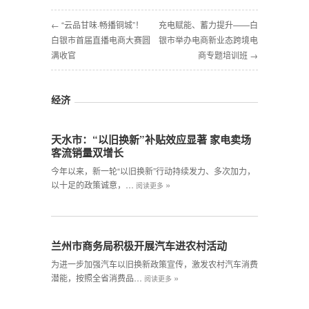
← “云品甘味·畅播铜城”！
充电赋能、蓄力提升——白
白银市首届直播电商大赛圆
银市举办电商新业态跨境电
满收官
商专题培训班 →
经济
天水市：“以旧换新”补贴效应显著 家电卖场
客流销量双增长
今年以来，新一轮“以旧换新”行动持续发力、多次加力，
»
以十足的政策诚意，…
阅读更多
兰州市商务局积极开展汽车进农村活动
为进一步加强汽车以旧换新政策宣传，激发农村汽车消费
»
潜能，按照全省消费品…
阅读更多