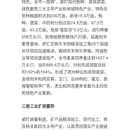
特色，全市一盘棋”，紧盯现代制种、高效蔬菜、
绿色畜牧三大主导产业和地域特色产业，特色优
势种植面积达到236万亩，新增15.4万亩，制
种、蔬菜、中药材分别达到74.8万亩、67.5万
亩、43.2万亩。发放“富民贷”9.2亿元，调引种畜
258万头只，新增规模养殖场户23家，铭鑫肉羊
繁育基地、伊汇农牧牛羊肉精深加工等25个延链
补环项目加速推进，嘉硕农丰肉牛养殖、阿诚牧
业等项目建成投产，全市畜禽饲养量达到1637.4
万头只、出栏669.6万头只，分别完成调度目标
的102%和104%。形成了肃州种业和高效蔬菜，
金塔肉羊和肉苁蓉，玉门、瓜州枸杞、蜜瓜，敦
煌葡萄和李广杏，肃北和阿克塞草食畜为主的优
势特色产业集群。
三是工业扩规蓄势
紧盯装备制造、矿产品精深加工、现代化工、核
及核关联四大主导产业，认真贯彻落实产业链链