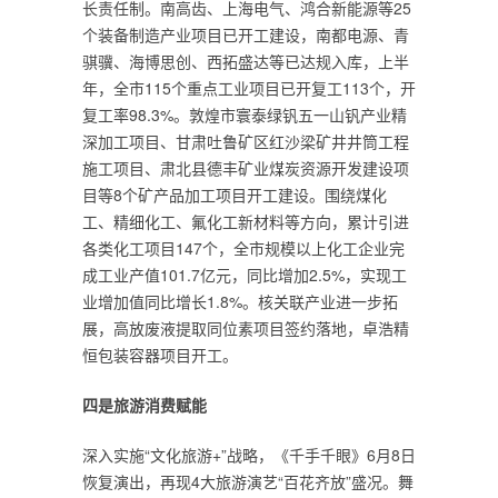
长责任制。南高齿、上海电气、鸿合新能源等25
个装备制造产业项目已开工建设，南都电源、青
骐骥、海博思创、西拓盛达等已达规入库，上半
年，全市115个重点工业项目已开复工113个，开
复工率98.3%。敦煌市寰泰绿钒五一山钒产业精
深加工项目、甘肃吐鲁矿区红沙梁矿井井筒工程
施工项目、肃北县德丰矿业煤炭资源开发建设项
目等8个矿产品加工项目开工建设。围绕煤化
工、精细化工、氟化工新材料等方向，累计引进
各类化工项目147个，全市规模以上化工企业完
成工业产值101.7亿元，同比增加2.5%，实现工
业增加值同比增长1.8%。核关联产业进一步拓
展，高放废液提取同位素项目签约落地，卓浩精
恒包装容器项目开工。
四是旅游消费赋能
深入实施“文化旅游+”战略，《千手千眼》6月8日
恢复演出，再现4大旅游演艺“百花齐放”盛况。舞