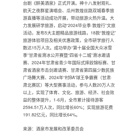
台剧《醉美酒泉》正式开演。神十八发射观礼、
航天之夜群星演唱会、瓜州敦煌丝路双城春季旅
游直播等活动成功开展，带动旅游火热升温。大
力发展研学旅游，启动“2024毕业季·敦煌行”文旅
活动，发布5大主题精品旅游线路，18款“敦煌记”
旅游体验项目及相关优惠政策，全市研学旅行人
数达15万人次。成功举办“第十届全国大众冰雪
季”甘肃省滑冰公开赛暨“四省十二城”滑冰邀请
赛、2024年甘肃省青少年国际式摔跤锦标赛、甘
肃省酒泉市击剑邀请赛、甘肃省第四届少数民族
广场舞大赛、2024年“村BA”球王争霸赛（甘肃·
肃北赛区）等大型赛事活动，参与人数20万人次
以上，实现了体育、文化、旅游、经济、社会效
益的整体提升，1-6月，全市累计接待游客
2594.51万人次，同比增长60%；实现旅游花费
191.82亿元，同比增长64%。
来源：酒泉市发展和改革委员会