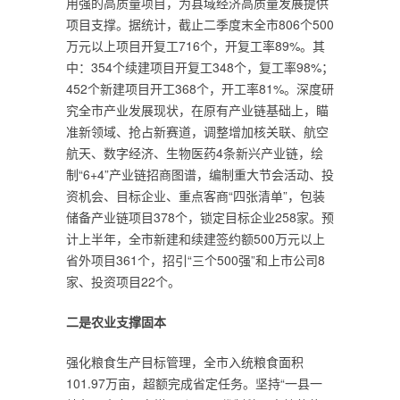
用强的高质量项目，为县域经济高质量发展提供
项目支撑。据统计，截止二季度末全市806个500
万元以上项目开复工716个，开复工率89%。其
中：354个续建项目开复工348个，复工率98%；
452个新建项目开工368个，开工率81%。深度研
究全市产业发展现状，在原有产业链基础上，瞄
准新领域、抢占新赛道，调整增加核关联、航空
航天、数字经济、生物医药4条新兴产业链，绘
制“6+4”产业链招商图谱，编制重大节会活动、投
资机会、目标企业、重点客商“四张清单”，包装
储备产业链项目378个，锁定目标企业258家。预
计上半年，全市新建和续建签约额500万元以上
省外项目361个，招引“三个500强”和上市公司8
家、投资项目22个。
二是农业支撑固本
强化粮食生产目标管理，全市入统粮食面积
101.97万亩，超额完成省定任务。坚持“一县一