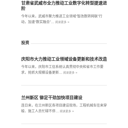
甘肃省武威市全力推动工业数字化转型提速进
阶
今年以来，武威市聚力推进工业领域“智改数转网联”行
»
动，加速“数实融合”…
阅读更多
投资
庆阳市大力推动工业领域设备更新和技术改造
今年以来，庆阳市工信系统认真贯彻中央和省市工作要
»
求，抢抓大规模设备更新…
阅读更多
兰州新区 铆足干劲加快项目建设
连日来，在兰州新区各项目建设现场，工程机械车往来穿
»
梭、施工人员忙碌不停…
阅读更多