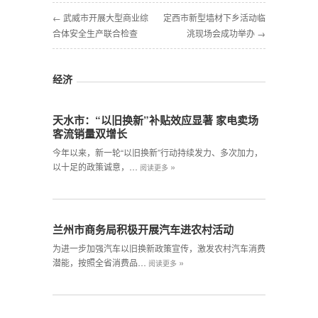
← 武威市开展大型商业综
定西市新型墙材下乡活动临
合体安全生产联合检查
洮现场会成功举办 →
经济
天水市：“以旧换新”补贴效应显著 家电卖场
客流销量双增长
今年以来，新一轮“以旧换新”行动持续发力、多次加力，
»
以十足的政策诚意，…
阅读更多
兰州市商务局积极开展汽车进农村活动
为进一步加强汽车以旧换新政策宣传，激发农村汽车消费
»
潜能，按照全省消费品…
阅读更多