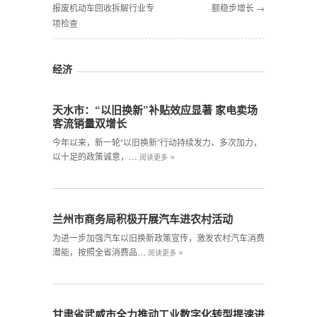
报废机动车回收拆解行业专
额稳步增长 →
项检查
经济
天水市：“以旧换新”补贴效应显著 家电卖场
客流销量双增长
今年以来，新一轮“以旧换新”行动持续发力、多次加力，
»
以十足的政策诚意，…
阅读更多
兰州市商务局积极开展汽车进农村活动
为进一步加强汽车以旧换新政策宣传，激发农村汽车消费
»
潜能，按照全省消费品…
阅读更多
甘肃省武威市全力推动工业数字化转型提速进