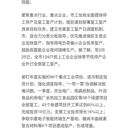
效能。
聚焦重点行业、重点企业，市工信局全面摸排停
工停产及复工复产计划，提前谋划部署复工复产
具体目标任务，建立完善复工复产日调度机制，
市、县合力分类分批指导，优先推进保民生类企
业加快复产，指导用电负荷偏小企业有序复产，
鼓励高载能企业夜间错峰生产。据了解，至2月
25日，全市124户规上工业企业除季节性停产企
业外已全部复工复产。
紧盯年度实施的96个重点工业项目，逐月制定投
资计划，强化调度指导，“一项一策”协调解决困
难问题。一季度，灵台电厂、雨森纸制品、叶润
食品利用电厂余热加工食品园区等38个续建项目
全部复工，43个新建项目开工率达到60%以上，
完成投资10亿元，支撑工业投资增长16%以上；
争取中嘉电子智能终端生产基地、幄肯中晶碳素
复合材料等6个项目建成投产，形成增量。