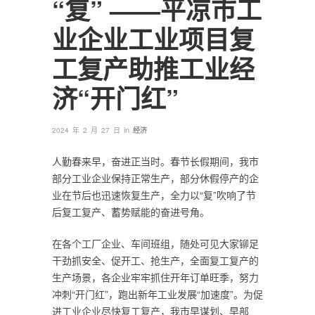
“复” ——平凉市工
业企业工业项目复
工复产助推工业经
济“开门红”
in
2024 年 2 月 27 日
经济
人勤春来早，奋进正当时。春节长假期间，我市
部分工业企业保持正常生产，部分休假停产的企
业在节后也迅速恢复生产，全力以“复”吹响了节
后复工复产、蓄势赋能的奋进号角。
在各个工厂企业、车间班组，随处可见大家铆足
干劲抓安全、促开工、抢生产，全面复工复产的
生产场景，各企业牢牢抓住开年订单旺季，努力
冲刺“开门红”，跑出新年工业发展“加速度”。为促
进工业企业尽快复工复产，我市早谋划、早部