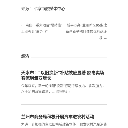
来源：平凉市融媒体中心
← 崇信市重大项目“增动能”
新事心办! 兰州新区95条改
工业强县“蓄势飞”
革创新举措打造最优营商环
境 →
经济
天水市：“以旧换新”补贴效应显著 家电卖场
客流销量双增长
今年以来，新一轮“以旧换新”行动持续发力、多次加力，
»
以十足的政策诚意，…
阅读更多
兰州市商务局积极开展汽车进农村活动
为进一步加强汽车以旧换新政策宣传，激发农村汽车消费