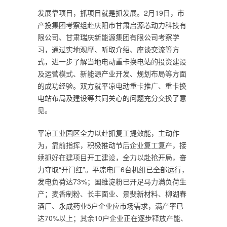
发展靠项目，抓项目就是抓发展。2月19日，市
产投集团考察组赴庆阳市甘肃启源芯动力科技有
限公司、甘肃瑞庆新能源集团有限公司考察学
习，通过实地观摩、听取介绍、座谈交流等方
式，进一步了解当地电动重卡换电站的投资建设
及运营模式、新能源产业开发、规划布局等方面
的成功经验。双方就平凉电动重卡推广、重卡换
电站布局及建设等共同关心的问题充分交换了意
见。
平凉工业园区全力以赴抓复工提效能，主动作
为，靠前指挥，积极推动节后企业复工复产，接
续抓好在建项目开工建设，全力以赴抢开局，奋
力夺取“开门红”。平凉电厂6台机组已全部运行，
发电负荷达73%；国维淀粉已开足马力满负荷生
产；麦香制粉、长丰面业、景斐新材料、柳湖春
酒厂、永成药业5户企业应市场需求，满产率已
达70%以上；其余10户企业正在逐步释放产能、