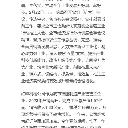
署、早落实，推动全年工业发展开好局、起好
步。2月22日，市工信局召开党组（扩大）会
议，传达中央、省市有关会议精神，安排部署当
前工作，要求全市工信系统认真落实全省强工业
行动推进大会、全市经济运行分析调度会等会议
精神，坚持稳中求进工作总基调，完整、准确、
全面贯彻新发展理念，大力推进新型工业化，凝
心聚力强工业，深入做好“五量”文章，提升产业
科技创新能力，改造升级传统产业，巩固提升优
势产业，培育壮大新兴产业，前瞻布局未来产
业，转方式、调结构、提质量、增效益，推进工
业经济实现质的有效提升和量的合理增长。
红峰机械公司作为我市智能制造产业链链主企
业，2023年产销两旺，完成工业总产值1.57亿
元、销售收入1.33亿元，上缴税金1696万元，各
项经营指标保持了较快增长。一年来，公司经常
为赶订单而加班加点。今年春节期间，忙了一年
的多数职工正常休假，而为保障急件生产供应，