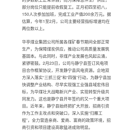
部分岗位只能提前收假复工。正月初四至初八，
150人次参加加班，完成工业产值200余万元。据
估算，今年1至2月，公司主要经营指标增速均在
两位数以上。
华亭煤业集团公司所属各煤矿春节期间全部正常
生产，为保障煤炭供应，推动公司高质量发展筑
基固本。与此同时，非煤产业发展也风起云涌，
紧锣密鼓。2月23日，公司与静宁县签订风电项
目合作框架协议，开发静宁县风电资源。企地双
方深入落实“三抓三促”和“四强”行动，为静宁县加
快调整产业结构、尽早实现强工业强县域宏伟目
标，为华煤壮大战略新兴产业、实现转型升级共
同发力。这也是静宁县开年签约的又一个重大项
目。近年来，静宁县始终把扩大开放、招商引资
作为工作主攻点和突破口，深入实施“归雁工
程”，全力营造亲商、爱商、富商的政策环境，招
商引资和项目建设高歌猛进成效明显。